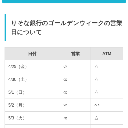
りそな銀行のゴールデンウィークの営業
日について
日付
営業
ATM
4/29（金）
‹×
△
4/30（土）
‹x
△
5/1（日）
‹x
△
5/2（月）
›○
○ ›
5/3（火）
‹x
△