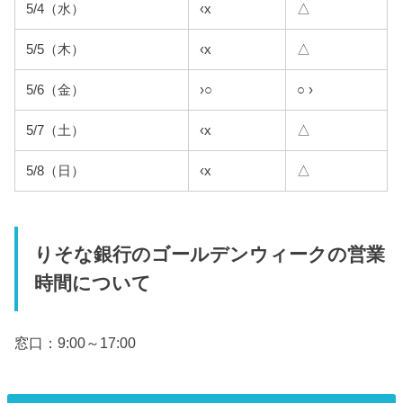
5/4（水）
‹x
△
5/5（木）
‹x
△
5/6（金）
›○
○ ›
5/7（土）
‹x
△
5/8（日）
‹x
△
りそな銀行のゴールデンウィークの営業
時間について
窓口：9:00～17:00