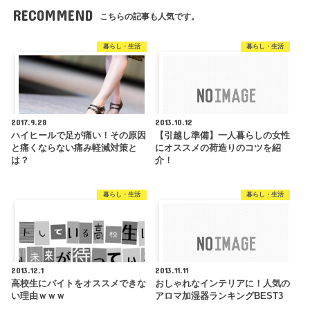
RECOMMEND
こちらの記事も人気です。
暮らし・生活
暮らし・生活
2017.9.28
2013.10.12
ハイヒールで足が痛い！その原因
【引越し準備】一人暮らしの女性
と痛くならない痛み軽減対策と
にオススメの荷造りのコツを紹
は？
介！
暮らし・生活
暮らし・生活
2013.12.1
2013.11.11
高校生にバイトをオススメできな
おしゃれなインテリアに！人気の
い理由ｗｗｗ
アロマ加湿器ランキングBEST3