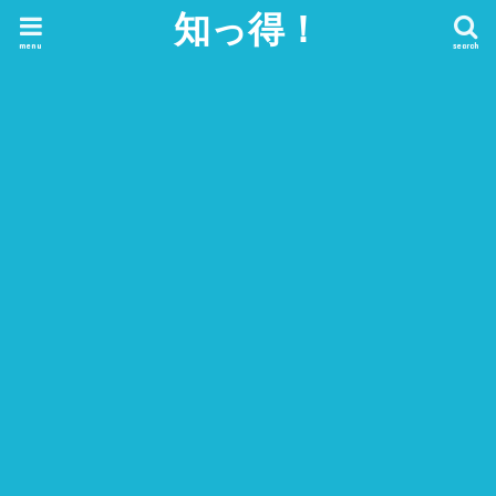
知っ得！
menu
search